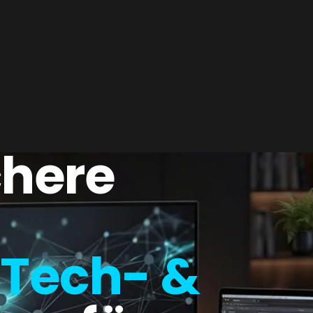
chere
 Tech- &