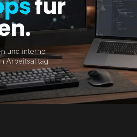
ops
für
en.
n und interne
n Arbeitsalltag